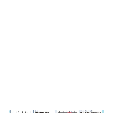
【大阪会場】
開催日時：2024年11月7日（金）10：00～16：30
会 場：大阪産業創造館 3階（セミナー会場：6階）
住 所：大阪市中央区本町1-4-5
尚、展示会にご参加いただくには弊協議会の展示会特設ペー
ジから事前の参加申込をお願いします。
チラシのダウンロードはこちら