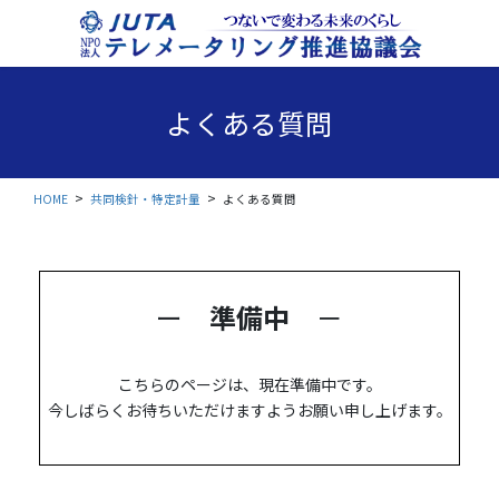
コ
ナ
ン
ビ
テ
ゲ
ン
ー
ツ
シ
よくある質問
に
ョ
移
ン
動
に
移
HOME
共同検針・特定計量
よくある質問
動
ー
準備中
－
こちらのページは、現在準備中です。
今しばらくお待ちいただけますようお願い申し上げます。