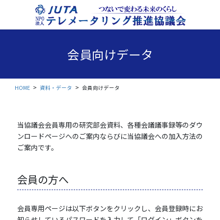
コ
ナ
ン
ビ
テ
ゲ
ン
ー
ツ
シ
会員向けデータ
に
ョ
移
ン
動
に
移
HOME
資料・データ
会員向けデータ
動
当協議会会員専用の研究部会資料、各種会議議事録等のダウ
ンロードページへのご案内ならびに当協議会への加入方法の
ご案内です。
会員の方へ
会員専用ページは以下ボタンをクリックし、会員登録時にお
知らせしているパスワードを入力して「ログイン」ボタンを