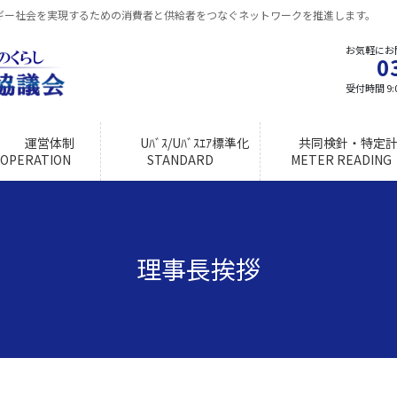
ギー社会を実現するための消費者と供給者をつなぐネットワークを推進します。
お気軽にお
0
受付時間 9:0
運営体制
Uﾊﾞｽ/Uﾊﾞｽｴｱ標準化
共同検針・特定計
OPERATION
STANDARD
METER READING
理事長挨拶