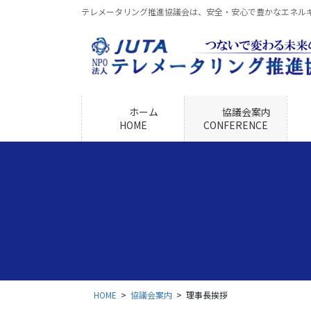
コ
ナ
テレメータリング推進協議会は、安全・安心で豊かなエネル
ン
ビ
テ
ゲ
ン
ー
ツ
シ
に
ョ
移
ン
ホーム
協議会案内
動
に
HOME
CONFERENCE
移
動
HOME
協議会案内
理事長挨拶