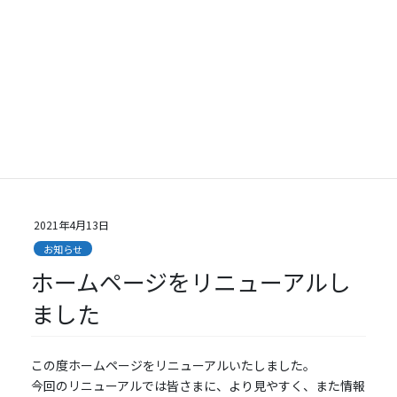
コ
ナ
ン
ビ
テ
ゲ
ン
ー
ツ
シ
お知らせ
に
ョ
移
ン
動
に
移
HOME
お知らせ
ホームページをリニューアルしました
動
2021年4月13日
お知らせ
ホームページをリニューアルし
ました
この度ホームページをリニューアルいたしました。
今回のリニューアルでは皆さまに、より見やすく、また情報