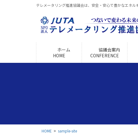
コ
ナ
テレメータリング推進協議会は、安全・安心で豊かなエネル
ン
ビ
テ
ゲ
ン
ー
ツ
シ
に
ョ
移
ン
ホーム
協議会案内
動
に
HOME
CONFERENCE
移
動
HOME
sample-site