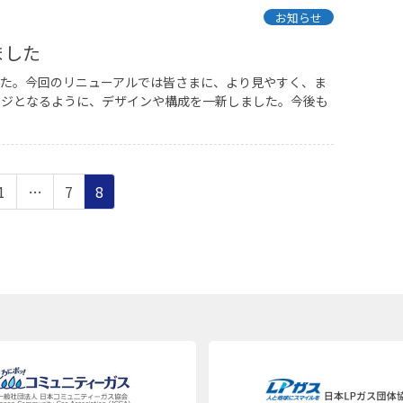
お知らせ
ました
した。今回のリニューアルでは皆さまに、より見やすく、ま
ージとなるように、デザインや構成を一新しました。今後も
ペ
ペ
ペ
1
…
7
8
ー
ー
ー
ジ
ジ
ジ