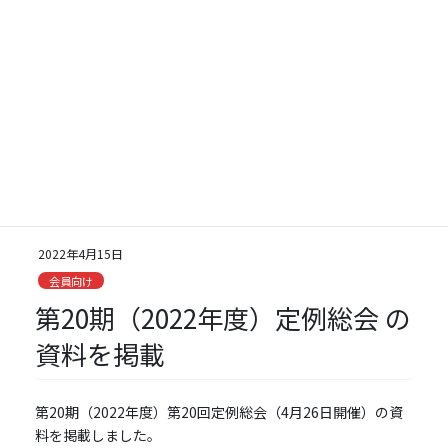
コ
ナ
ン
ビ
テ
ゲ
ン
ー
ツ
シ
会員向け
に
ョ
移
ン
動
に
移
HOME
会員向け
第20期（2022年度）定例総会 の資料を掲載
動
2022年4月15日
会員向け
第20期（2022年度）定例総会 の
資料を掲載
第20期（2022年度）第20回定例総会（4月26日開催）の資
料を掲載しました。